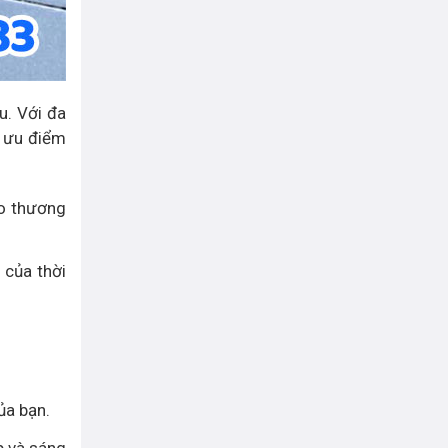
u. Với đa
 ưu điểm
ho thương
 của thời
ủa bạn.
p và sáng