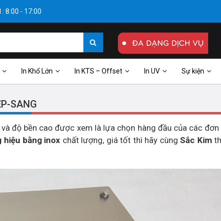
: 8:00 - 17:00
In Khổ Lớn
In KTS – Offset
In UV
Sự kiện
ĐẸP-SANG
g và độ bền cao được xem là lựa chọn hàng đầu của các đơn 
 hiệu bằng inox
chất lượng, giá tốt thì hãy cùng
Sắc Kim
t