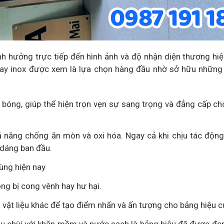
ảnh hưởng trực tiếp đến hình ảnh và độ nhận diện thương hiệ
ay inox được xem là lựa chọn hàng đầu nhờ sở hữu những
 bóng, giúp thể hiện trọn vẹn sự sang trọng và đẳng cấp c
ả năng chống ăn mòn và oxi hóa. Ngay cả khi chịu tác động
 dáng ban đầu.
ùng hiện nay
ông bị cong vênh hay hư hại.
ại vật liệu khác để tạo điểm nhấn và ấn tượng cho bảng hiệu c
ần lau chùi với khăn mềm và nước sạch là bảng hiệu đã được đẹ