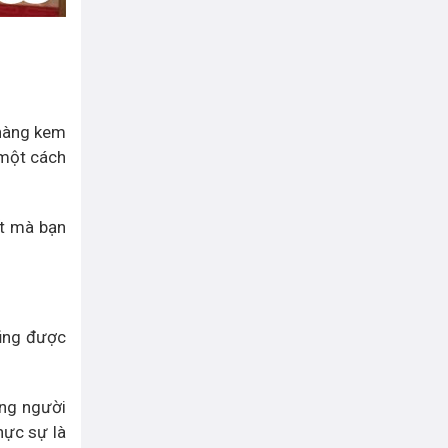
 hàng kem
 một cách
ất mà bạn
cũng được
ợng người
hực sự là