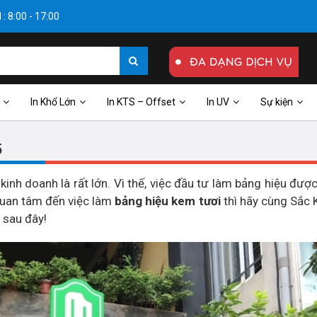
: 8:00 - 17:00
In Khổ Lớn
In KTS – Offset
In UV
Sự kiện
5
 kinh doanh là rất lớn. Vì thế, việc đầu tư làm bảng hiệu đượ
 quan tâm đến việc làm
bảng hiệu kem tươi
thì hãy cùng Sắc
 sau đây!