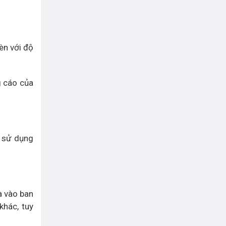
èn với độ
g cáo của
u sử dụng
à vào ban
khác, tuy