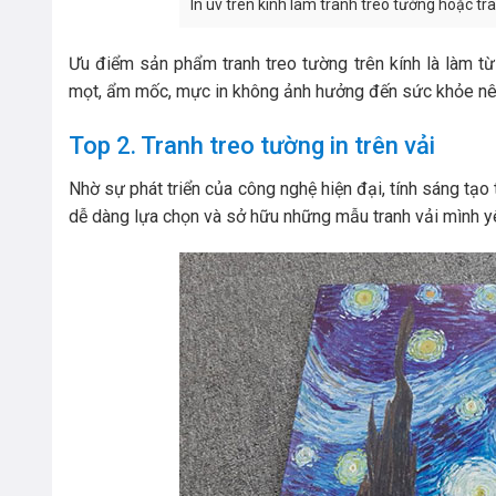
In uv trên kính làm tranh treo tường hoặc tr
Ưu điểm sản phẩm tranh treo tường trên kính là làm từ 
mọt, ẩm mốc, mực in không ảnh hưởng đến sức khỏe nên b
Top 2. Tranh treo tường in trên vải
Nhờ sự phát triển của công nghệ hiện đại, tính sáng tạo t
dễ dàng lựa chọn và sở hữu những mẫu tranh vải mình yê