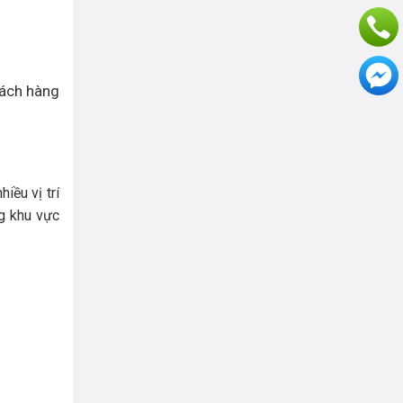
hách hàng
iều vị trí
ng khu vực