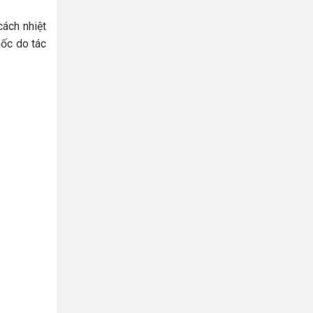
cách nhiệt
mốc do tác