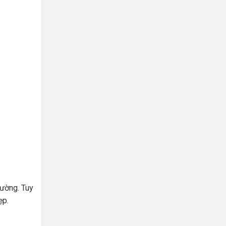
hường. Tuy
ẹp.