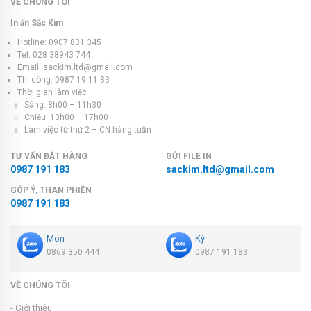
VỀ CHÚNG TÔI
In ấn Sắc Kim
Hotline: 0907 831 345
Tel: 028 38943 744
Email: sackim.ltd@gmail.com
Thi công: 0987 19 11 83
Thời gian làm việc
Sáng: 8h00 – 11h30
Chiều: 13h00 – 17h00
Làm việc từ thứ 2 – CN hàng tuần
TƯ VẤN ĐẶT HÀNG
GỬI FILE IN
0987 191 183
sackim.ltd@gmail.com
GÓP Ý, THAN PHIỀN
0987 191 183
Mon
Kỳ
0869 350 444
0987 191 183
VỀ CHÚNG TÔI
- Giới thiệu