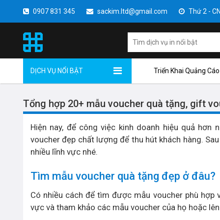
0907 831 345
sackim.ltd@gmail.com
Thứ 2 - CN 
DỊCH VỤ NỔI BẬT
Triển Khai Quảng Cáo
Tổng hợp 20+ mẫu voucher quà tặng, gift v
Hiện nay, để công việc kinh doanh hiệu quả hơn 
voucher đẹp chất lượng để thu hút khách hàng. Sau
nhiều lĩnh vực nhé.
Tìm mẫu voucher quà tặng đẹp ở đâu?
Có nhiều cách để tìm được mẫu voucher phù hợp vớ
vực và tham khảo các mẫu voucher của họ hoặc lên