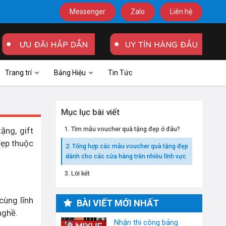
Messenger
Zalo
Liên hệ
Trang trí
Bảng Hiệu
Tin Tức
Mục lục bài viết
Tìm mẫu voucher quà tặng đẹp ở đâu?
ặng, gift
đẹp thuộc
Tổng hợp các mẫu voucher quà tặng đẹp
dành cho các cửa hàng trên nhiều lĩnh vực
Lời kết
cùng lĩnh
BÀI VIẾT MỚI NHẤT
nghề.
Nhận thi công bảng