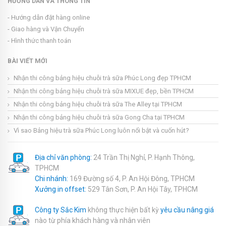
HƯỚNG DẪN VÀ THÔNG TIN
- Hướng dẫn đặt hàng online
- Giao hàng và Vận Chuyển
- Hình thức thanh toán
BÀI VIẾT MỚI
Nhận thi công bảng hiệu chuỗi trà sữa Phúc Long đẹp TPHCM
Nhận thi công bảng hiệu chuỗi trà sữa MIXUE đẹp, bền TPHCM
Nhận thi công bảng hiệu chuỗi trà sữa The Alley tại TPHCM
Nhận thi công bảng hiệu chuỗi trà sữa Gong Cha tại TPHCM
Vì sao Bảng hiệu trà sữa Phúc Long luôn nổi bật và cuốn hút?
Địa chỉ văn phòng:
24 Trần Thị Nghỉ, P. Hạnh Thông,
TPHCM
Chi nhánh:
169 Đường số 4, P. An Hội Đông, TPHCM
Xưởng in offset:
529 Tân Sơn, P. An Hội Tây, TPHCM
Công ty Sắc Kim
không thực hiện bất kỳ
yêu cầu nâng giá
nào từ phía khách hàng và nhân viên