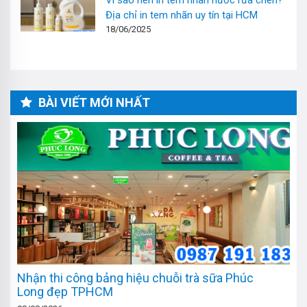
Vì sao nên in tem nhãn nước rửa chén?
Địa chỉ in tem nhãn uy tín tại HCM
18/06/2025
BÀI VIẾT MỚI NHẤT
Nhận thi công bảng hiệu chuỗi trà sữa Phúc
Long đẹp TPHCM