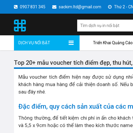
0907 831 345
sackim.ltd@gmail.com
Thứ 2 - CN 
DỊCH VỤ NỔI BẬT
Triển Khai Quảng Cáo
Top 20+ mẫu voucher tích điểm đẹp, thu hút
Mẫu voucher tích điểm hiện nay được sử dụng nhiề
khách hàng mua hàng để cải thiện doanh số. Nếu b
sau đây nhé.
Đặc điểm, quy cách sản xuất của các m
Thông thường, để tiết kiệm chi phí in ấn cho khác
và 5,5 x 9cm hoặc có thể làm theo kích thước name 