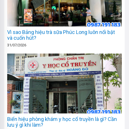
Vì sao Bảng hiệu trà sữa Phúc Long luôn nổi bật
và cuốn hút?
31/07/2026
Biển hiệu phòng khám y học cổ truyền là gì? Cần
lưu ý gì khi làm?