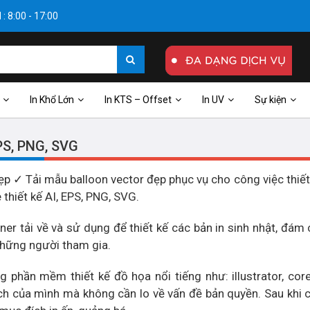
: 8:00 - 17:00
In Khổ Lớn
In KTS – Offset
In UV
Sự kiện
EPS, PNG, SVG
 ✓ Tải mẫu balloon vector đẹp phục vụ cho công việc thiết
 thiết kế AI, EPS, PNG, SVG.
 tải về và sử dụng để thiết kế các bản in sinh nhật, đám c
 những người tham gia.
 phần mềm thiết kế đồ họa nổi tiếng như: illustrator, cor
ích của mình mà không cần lo về vấn đề bản quyền. Sau khi 