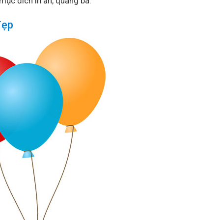
 mục đích in ấn, quảng bá.
đẹp