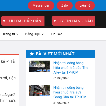
Messenger
Zalo
Liên hệ
Trang trí
Bảng Hiệu
Tin Tức
BÀI VIẾT MỚI NHẤT
 kế ✓ Tải
Nhận thi công bảng
hiệu chuỗi trà sữa The
Alley tại TPHCM
ưới, tiệc
01/08/2026
Nhận thi công bảng
hiệu chuỗi trà sữa
el,…Người
Gong Cha tại TPHCM
chỉnh sửa
31/07/2026