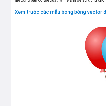
file xong bạn có thể xuất ra file ảnh để sử dụng cho
Xem trước các mẫu bong bóng vector 