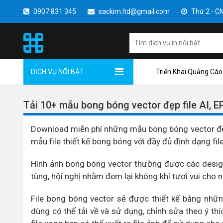
0907 831 345
sackim.ltd@gmail.com
Thứ 2 - CN 
DỊCH VỤ NỔI BẬT
Triển Khai Quảng Cáo
Tải 10+ mẫu bong bóng vector đẹp file AI, 
Download miễn phí những mẫu bong bóng vector đẹp
mẫu file thiết kế bong bóng với đầy đủ định dạng file
Hình ảnh bong bóng vector thường được các designer
tùng, hội nghị nhằm đem lại không khí tươi vui cho
File bong bóng vector sẽ được thiết kế bằng những
dùng có thể tải về và sử dụng, chỉnh sửa theo ý th