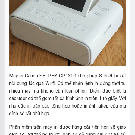
Máy in Canon SELPHY CP1300 cho phép 8 thiết bị kết
nối cùng lúc qua Wi-fi. Có thể nhận lệnh in đồng thời từ
nhiều máy mà không cần luân phiên.
Điểm đặc biệt là
các user có thể gom tất cả hình ảnh in trên 1 tờ giấy. Với
nhu cầu in báo cáo tổng hợp hoặc in ảnh ghép của gia
đình sẽ rất phù hợp.
Phần mềm trên máy in được hãng cải tiến hơn về giao
diện so với thế hệ trước, bạn sẽ dễ càng cài đặt và sử