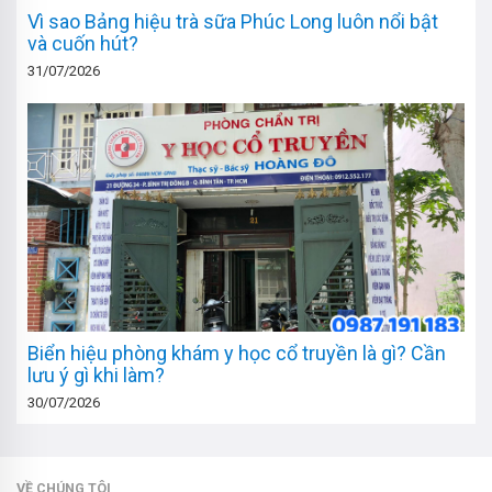
Vì sao Bảng hiệu trà sữa Phúc Long luôn nổi bật
và cuốn hút?
31/07/2026
Biển hiệu phòng khám y học cổ truyền là gì? Cần
lưu ý gì khi làm?
30/07/2026
VỀ CHÚNG TÔI