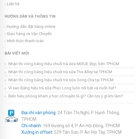
- Liên hệ
HƯỚNG DẪN VÀ THÔNG TIN
- Hướng dẫn đặt hàng online
- Giao hàng và Vận Chuyển
- Hình thức thanh toán
BÀI VIẾT MỚI
Nhận thi công bảng hiệu chuỗi trà sữa MIXUE đẹp, bền TPHCM
Nhận thi công bảng hiệu chuỗi trà sữa The Alley tại TPHCM
Nhận thi công bảng hiệu chuỗi trà sữa Gong Cha tại TPHCM
Vì sao Bảng hiệu trà sữa Phúc Long luôn nổi bật và cuốn hút?
Biển hiệu phòng khám y học cổ truyền là gì? Cần lưu ý gì khi làm?
Địa chỉ văn phòng:
24 Trần Thị Nghỉ, P. Hạnh Thông,
TPHCM
Chi nhánh:
169 Đường số 4, P. An Hội Đông, TPHCM
Xưởng in offset:
529 Tân Sơn, P. An Hội Tây, TPHCM