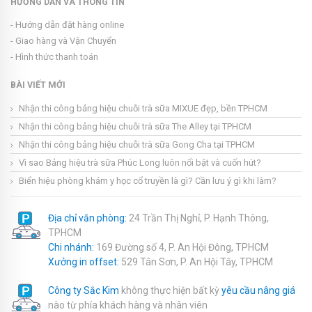
HƯỚNG DẪN VÀ THÔNG TIN
- Hướng dẫn đặt hàng online
- Giao hàng và Vận Chuyển
- Hình thức thanh toán
BÀI VIẾT MỚI
Nhận thi công bảng hiệu chuỗi trà sữa MIXUE đẹp, bền TPHCM
Nhận thi công bảng hiệu chuỗi trà sữa The Alley tại TPHCM
Nhận thi công bảng hiệu chuỗi trà sữa Gong Cha tại TPHCM
Vì sao Bảng hiệu trà sữa Phúc Long luôn nổi bật và cuốn hút?
Biển hiệu phòng khám y học cổ truyền là gì? Cần lưu ý gì khi làm?
Địa chỉ văn phòng:
24 Trần Thị Nghỉ, P. Hạnh Thông,
TPHCM
Chi nhánh:
169 Đường số 4, P. An Hội Đông, TPHCM
Xưởng in offset:
529 Tân Sơn, P. An Hội Tây, TPHCM
Công ty Sắc Kim
không thực hiện bất kỳ
yêu cầu nâng giá
nào từ phía khách hàng và nhân viên