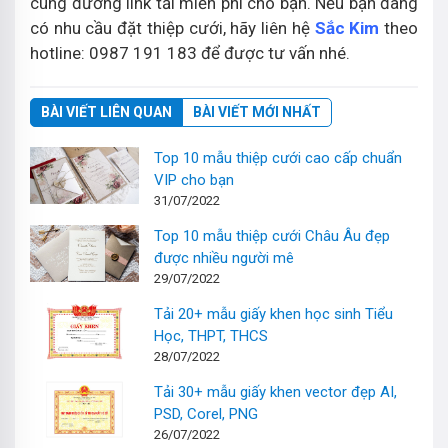
cùng đường link tải miễn phí cho bạn. Nếu bạn đang
có nhu cầu đặt thiệp cưới, hãy liên hệ
Sắc Kim
theo
hotline: 0987 191 183 để được tư vấn nhé.
BÀI VIẾT LIÊN QUAN
BÀI VIẾT MỚI NHẤT
Top 10 mẫu thiệp cưới cao cấp chuẩn
VIP cho bạn
31/07/2022
Top 10 mẫu thiệp cưới Châu Âu đẹp
được nhiều người mê
29/07/2022
Tải 20+ mẫu giấy khen học sinh Tiểu
Học, THPT, THCS
28/07/2022
Tải 30+ mẫu giấy khen vector đẹp AI,
PSD, Corel, PNG
26/07/2022