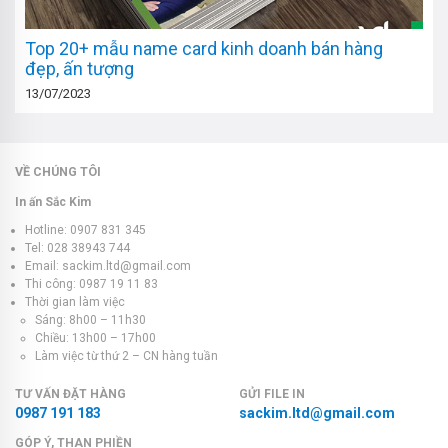
Top 20+ mẫu name card kinh doanh bán hàng
đẹp, ấn tượng
13/07/2023
VỀ CHÚNG TÔI
In ấn Sắc Kim
Hotline: 0907 831 345
Tel: 028 38943 744
Email: sackim.ltd@gmail.com
Thi công: 0987 19 11 83
Thời gian làm việc
Sáng: 8h00 – 11h30
Chiều: 13h00 – 17h00
Làm việc từ thứ 2 – CN hàng tuần
TƯ VẤN ĐẶT HÀNG
GỬI FILE IN
0987 191 183
sackim.ltd@gmail.com
GÓP Ý, THAN PHIỀN