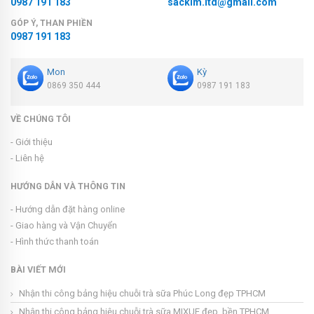
0987 191 183
sackim.ltd@gmail.com
GÓP Ý, THAN PHIỀN
0987 191 183
Mon
Kỳ
0869 350 444
0987 191 183
VỀ CHÚNG TÔI
- Giới thiệu
- Liên hệ
HƯỚNG DẪN VÀ THÔNG TIN
- Hướng dẫn đặt hàng online
- Giao hàng và Vận Chuyển
- Hình thức thanh toán
BÀI VIẾT MỚI
Nhận thi công bảng hiệu chuỗi trà sữa Phúc Long đẹp TPHCM
Nhận thi công bảng hiệu chuỗi trà sữa MIXUE đẹp, bền TPHCM