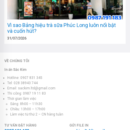
Vì sao Bảng hiệu trà sữa Phúc Long luôn nổi bật
và cuốn hút?
31/07/2026
VỀ CHÚNG TÔI
In ấn Sắc Kim
Hotline: 0907 831 345
Tel: 028 38943 744
Email: sackim.ltd@gmail.com
Thi công: 0987 19 11 83
Thời gian làm việc
Sáng: 8h00 – 11h30
Chiều: 13h00 – 17h00
Làm việc từ thứ 2 – CN hàng tuần
TƯ VẤN ĐẶT HÀNG
GỬI FILE IN