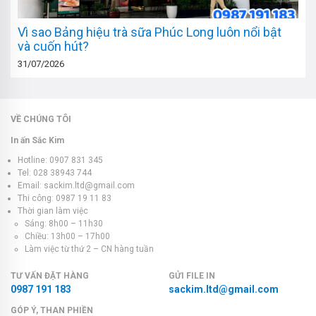
Vì sao Bảng hiệu trà sữa Phúc Long luôn nổi bật
và cuốn hút?
31/07/2026
VỀ CHÚNG TÔI
In ấn Sắc Kim
Hotline: 0907 831 345
Tel: 028 38943 744
Email: sackim.ltd@gmail.com
Thi công: 0987 19 11 83
Thời gian làm việc
Sáng: 8h00 – 11h30
Chiều: 13h00 – 17h00
Làm việc từ thứ 2 – CN hàng tuần
TƯ VẤN ĐẶT HÀNG
GỬI FILE IN
0987 191 183
sackim.ltd@gmail.com
GÓP Ý, THAN PHIỀN