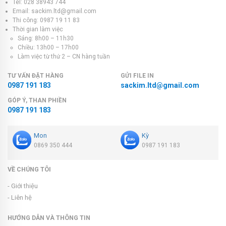
Tel: 028 38943 744
Email: sackim.ltd@gmail.com
Thi công: 0987 19 11 83
Thời gian làm việc
Sáng: 8h00 – 11h30
Chiều: 13h00 – 17h00
Làm việc từ thứ 2 – CN hàng tuần
TƯ VẤN ĐẶT HÀNG
GỬI FILE IN
0987 191 183
sackim.ltd@gmail.com
GÓP Ý, THAN PHIỀN
0987 191 183
Mon
Kỳ
0869 350 444
0987 191 183
VỀ CHÚNG TÔI
- Giới thiệu
- Liên hệ
HƯỚNG DẪN VÀ THÔNG TIN