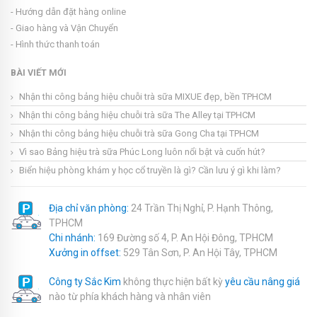
- Hướng dẫn đặt hàng online
- Giao hàng và Vận Chuyển
- Hình thức thanh toán
BÀI VIẾT MỚI
Nhận thi công bảng hiệu chuỗi trà sữa MIXUE đẹp, bền TPHCM
Nhận thi công bảng hiệu chuỗi trà sữa The Alley tại TPHCM
Nhận thi công bảng hiệu chuỗi trà sữa Gong Cha tại TPHCM
Vì sao Bảng hiệu trà sữa Phúc Long luôn nổi bật và cuốn hút?
Biển hiệu phòng khám y học cổ truyền là gì? Cần lưu ý gì khi làm?
Địa chỉ văn phòng:
24 Trần Thị Nghỉ, P. Hạnh Thông,
TPHCM
Chi nhánh:
169 Đường số 4, P. An Hội Đông, TPHCM
Xưởng in offset:
529 Tân Sơn, P. An Hội Tây, TPHCM
Công ty Sắc Kim
không thực hiện bất kỳ
yêu cầu nâng giá
nào từ phía khách hàng và nhân viên