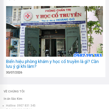
Biển hiệu phòng khám y học cổ truyền là gì? Cần
lưu ý gì khi làm?
30/07/2026
VỀ CHÚNG TÔI
In ấn Sắc Kim
Hotline: 0907 831 345