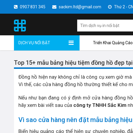
0907 831 345
sackim.ltd@gmail.com
Thứ 2 - CN 
DỊCH VỤ NỔI BẬT
Triển Khai Quảng Cáo
Top 15+ mẫu bảng hiệu tiệm đồng hồ đẹp tạ
Đồng hồ hiện nay không chỉ là công cụ xem giờ mà
Vì thế, các cửa hàng đồng hồ thường thiết kế cho 
Nếu như bạn đang có ý định mở cửa hàng đồng hồ v
hãy xem bài viết sau của
công ty TNHH Sắc Kim
nh
Vì sao cửa hàng nên đặt mẫu bảng hiệ
Biển hiệu quảng cáo thể hiện sự chuyên nghiệp, đ