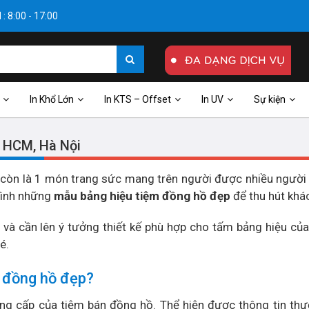
: 8:00 - 17:00
In Khổ Lớn
In KTS – Offset
In UV
Sự kiện
i HCM, Hà Nội
 còn là 1 món trang sức mang trên người được nhiều người 
mình những
mẫu bảng hiệu tiệm đồng hồ đẹp
để thu hút khá
à cần lên ý tưởng thiết kế phù hợp cho tấm bảng hiệu của
é.
u đồng hồ đẹp?
ẳng cấp của tiệm bán đồng hồ. Thể hiện được thông tin thư