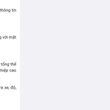
thông tin
g với mặt
 tổng thể
ghiệp cao
a xe, độ,