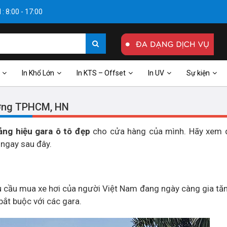
: 8:00 - 17:00
In Khổ Lớn
In KTS – Offset
In UV
Sự kiện
ượng TPHCM, HN
ng hiệu gara ô tô đẹp
cho cửa hàng của mình. Hãy xem 
 ngay sau đây.
u cầu mua xe hơi của người Việt Nam đang ngày càng gia tăng
 bắt buộc với các gara.