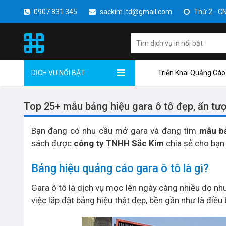
0907 831 345
sackim.ltd@gmail.com
Thứ 2 - CN 
DỊCH VỤ NỔI BẬT
Triển Khai Quảng Cáo
Top 25+ mẫu bảng hiệu gara ô tô đẹp, ấn t
Bạn đang có nhu cầu mở gara và đang tìm
mẫu bả
sách được
công ty TNHH Sắc Kim
chia sẻ cho bạn
Bảng hiệu quảng cáo gara ô tô là gì?
Gara ô tô là dịch vụ mọc lên ngày càng nhiều do nh
việc lắp đặt bảng hiệu thật đẹp, bền gần như là điều