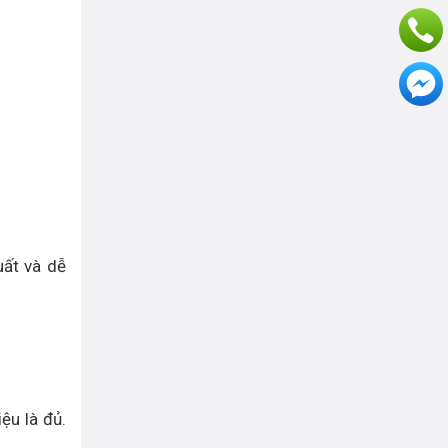
uất và dễ
ệu là đủ.