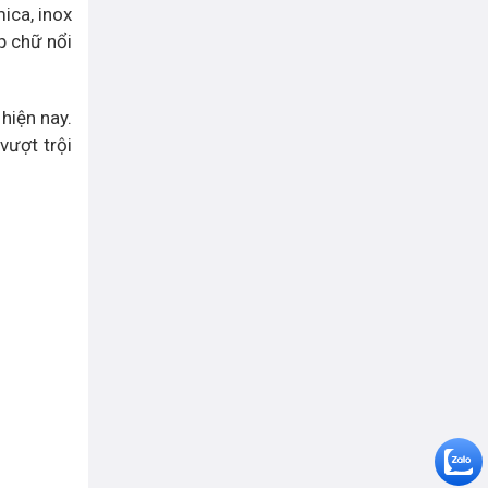
ica, inox
p chữ nổi
hiện nay.
vượt trội