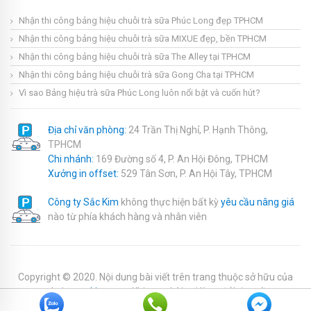
Nhận thi công bảng hiệu chuỗi trà sữa Phúc Long đẹp TPHCM
Nhận thi công bảng hiệu chuỗi trà sữa MIXUE đẹp, bền TPHCM
Nhận thi công bảng hiệu chuỗi trà sữa The Alley tại TPHCM
Nhận thi công bảng hiệu chuỗi trà sữa Gong Cha tại TPHCM
Vì sao Bảng hiệu trà sữa Phúc Long luôn nổi bật và cuốn hút?
Địa chỉ văn phòng:
24 Trần Thị Nghỉ, P. Hạnh Thông,
TPHCM
Chi nhánh:
169 Đường số 4, P. An Hội Đông, TPHCM
Xưởng in offset:
529 Tân Sơn, P. An Hội Tây, TPHCM
Công ty Sắc Kim
không thực hiện bất kỳ
yêu cầu nâng giá
nào từ phía khách hàng và nhân viên
Copyright © 2020. Nội dung bài viết trên trang thuộc sở hữu của
website
sackim.com
. Khi copy bài vui lòng để lại nguồn