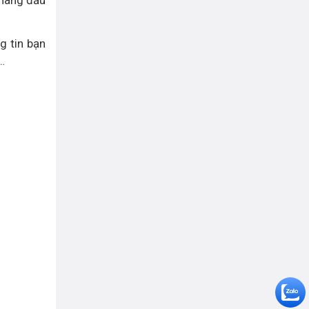
g tin bạn
…