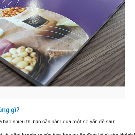
ững gì?
là bao nhiêu thì bạn cần nắm qua một số vấn đề sau:
gì khi cầm brochure của bạn, bạn muốn đem lại gì cho khách