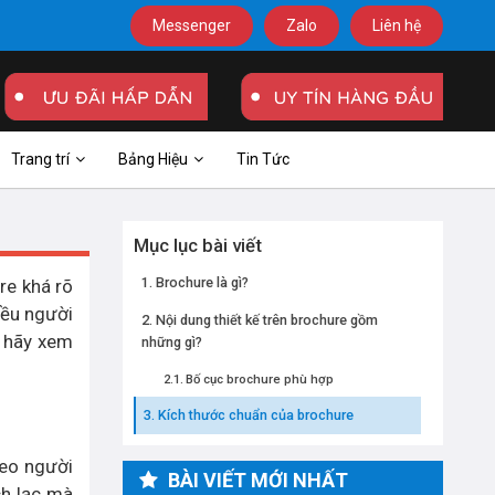
Messenger
Zalo
Liên hệ
Trang trí
Bảng Hiệu
Tin Tức
Mục lục bài viết
Brochure là gì?
re khá rõ
iều người
Nội dung thiết kế trên brochure gồm
ì hãy xem
những gì?
Bố cục brochure phù hợp
Kích thước chuẩn của brochure
heo người
BÀI VIẾT MỚI NHẤT
ch lạc mà