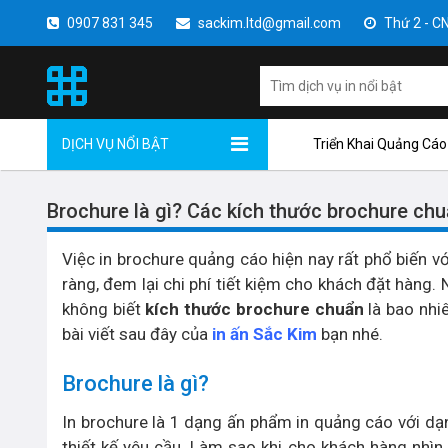
0907 831 345
sackim.ltd@gmail.com
Thứ 2 - CN 
DỊCH VỤ NỔI BẬT
Triển Khai Quảng Cáo
Brochure là gì? Các kích thước brochure chu
Việc in brochure quảng cáo hiện nay rất phổ biến v
ràng, đem lại chi phí tiết kiệm cho khách đặt hàng.
không biết
kích thước brochure chuẩn
là bao nhi
bài viết sau đây của
in ấn Sắc Kim
bạn nhé.
Brochure là gì?
In brochure là 1 dạng ấn phẩm in quảng cáo với dạ
thiết kế yêu cầu. Làm sao khi cho khách hàng nhì