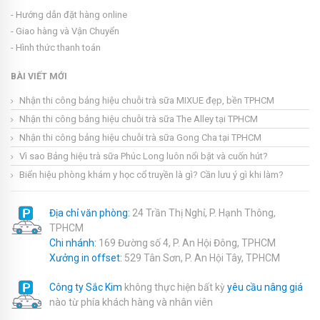
- Hướng dẫn đặt hàng online
- Giao hàng và Vận Chuyển
- Hình thức thanh toán
BÀI VIẾT MỚI
Nhận thi công bảng hiệu chuỗi trà sữa MIXUE đẹp, bền TPHCM
Nhận thi công bảng hiệu chuỗi trà sữa The Alley tại TPHCM
Nhận thi công bảng hiệu chuỗi trà sữa Gong Cha tại TPHCM
Vì sao Bảng hiệu trà sữa Phúc Long luôn nổi bật và cuốn hút?
Biển hiệu phòng khám y học cổ truyền là gì? Cần lưu ý gì khi làm?
Địa chỉ văn phòng:
24 Trần Thị Nghỉ, P. Hạnh Thông,
TPHCM
Chi nhánh:
169 Đường số 4, P. An Hội Đông, TPHCM
Xưởng in offset:
529 Tân Sơn, P. An Hội Tây, TPHCM
Công ty Sắc Kim
không thực hiện bất kỳ
yêu cầu nâng giá
nào từ phía khách hàng và nhân viên