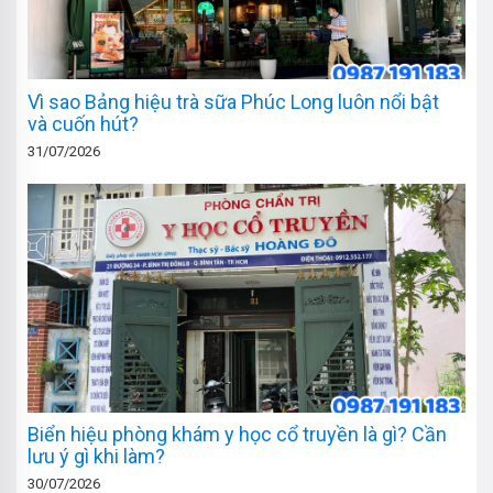
Vì sao Bảng hiệu trà sữa Phúc Long luôn nổi bật
và cuốn hút?
31/07/2026
Biển hiệu phòng khám y học cổ truyền là gì? Cần
lưu ý gì khi làm?
30/07/2026