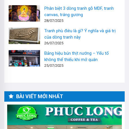
Phân biệt 3 dòng tranh gỗ MDF, tranh
canvas, tráng gương
28/07/2025
Tranh phù điêu là gì? Ý nghĩa và giá trị
của dòng tranh này
26/07/2025
Bảng hiệu bún thịt nướng – Yếu tố
không thể thiếu khi mở quán
25/07/2025
BÀI VIẾT MỚI NHẤT