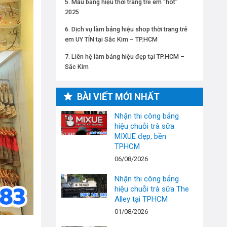
Mẫu bảng hiệu thời trang trẻ em “hot”
2025
Dịch vụ làm bảng hiệu shop thời trang trẻ
em UY TÍN tại Sắc Kim – TP.HCM
Liên hệ làm bảng hiệu đẹp tại TP.HCM –
Sắc Kim
BÀI VIẾT MỚI NHẤT
Nhận thi công bảng
hiệu chuỗi trà sữa
MIXUE đẹp, bền
TPHCM
06/08/2026
Nhận thi công bảng
hiệu chuỗi trà sữa The
Alley tại TPHCM
01/08/2026