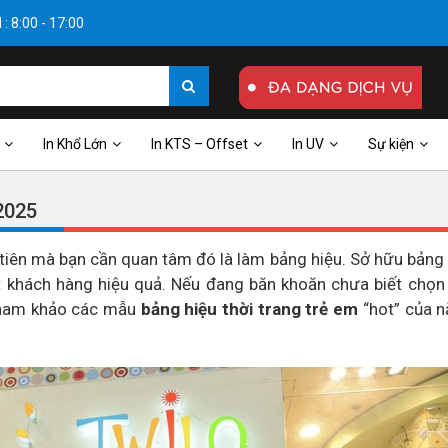
: 8:00 - 17:00
In Khổ Lớn
In KTS – Offset
In UV
Sự kiện
2025
 tiên mà bạn cần quan tâm đó là làm bảng hiệu. Sở hữu bảng 
út khách hàng hiệu quả. Nếu đang băn khoăn chưa biết chọn 
 tham khảo các mẫu
bảng hiệu thời trang trẻ em
“hot” của 