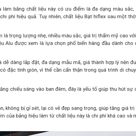
ệu làm bằng chất liệu này có ưu điểm là đa dạng màu sắc,
chi phí hiệu quả. Tuy nhiên, chất liệu Bạt hiflex sau một thờ
ểm là trọng lượng nhẹ, nhiều màu sắc, giá trị thẩm mỹ cao vớ
 liệu Alu được xem là lựa chọn phổ biến hàng đầu dành cho
là dễ dàng lắp đặt, đa dạng mẫu mã, giá thành hợp lý nên đ
có đặc tính giòn, vì thế cần cẩn thận trong quá trình di chuy
ăng chiếu sáng vào ban đêm, đây là yếu tố giúp thu hút sự 
ắn, không bị gỉ sét, lại có vẻ đẹp sang trọng, giúp tăng giá t
m của bảng hiệu làm từ chất liệu này là chi phí khá cao và 