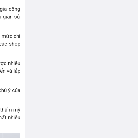
 gia công
i gian sử
i mức chi
 các shop
ược nhiều
ển và lắp
chú ý của
rị thẩm mỹ
mất nhiều