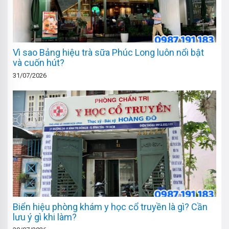
Vì sao Bảng hiệu trà sữa Phúc Long luôn nổi bật
và cuốn hút?
31/07/2026
Biển hiệu phòng khám y học cổ truyền là gì? Cần
lưu ý gì khi làm?