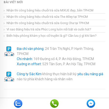
BÀI VIẾT MỚI
Nhận thi công bảng hiệu chuỗi trà sữa MIXUE đẹp, bền TPHCM
Nhận thi công bảng hiệu chuỗi trà sữa The Alley tại TPHCM
Nhận thi công bảng hiệu chuỗi trà sữa Gong Cha tại TPHCM
Vì sao Bảng hiệu trà sữa Phúc Long luôn nổi bật và cuốn hút?
Biển hiệu phòng khám y học cổ truyền là gì? Cần lưu ý gì khi làm?
Địa chỉ văn phòng:
24 Trần Thị Nghỉ, P. Hạnh Thông,
TPHCM
Chi nhánh:
169 Đường số 4, P. An Hội Đông, TPHCM
Xưởng in offset:
529 Tân Sơn, P. An Hội Tây, TPHCM
Công ty Sắc Kim
không thực hiện bất kỳ
yêu cầu nâng giá
nào từ phía khách hàng và nhân viên
Copyright © 2020. Nội dung bài viết trên trang thuộc sở hữu của
website
sackim.com
. Khi copy bài vui lòng để lại nguồn