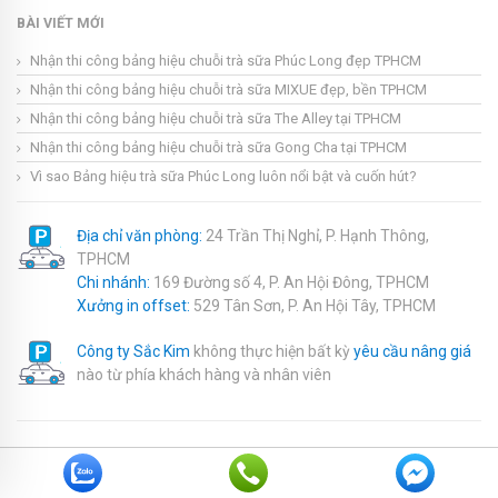
BÀI VIẾT MỚI
Nhận thi công bảng hiệu chuỗi trà sữa Phúc Long đẹp TPHCM
Nhận thi công bảng hiệu chuỗi trà sữa MIXUE đẹp, bền TPHCM
Nhận thi công bảng hiệu chuỗi trà sữa The Alley tại TPHCM
Nhận thi công bảng hiệu chuỗi trà sữa Gong Cha tại TPHCM
Vì sao Bảng hiệu trà sữa Phúc Long luôn nổi bật và cuốn hút?
Địa chỉ văn phòng:
24 Trần Thị Nghỉ, P. Hạnh Thông,
TPHCM
Chi nhánh:
169 Đường số 4, P. An Hội Đông, TPHCM
Xưởng in offset:
529 Tân Sơn, P. An Hội Tây, TPHCM
Công ty Sắc Kim
không thực hiện bất kỳ
yêu cầu nâng giá
nào từ phía khách hàng và nhân viên
Copyright © 2020. Nội dung bài viết trên trang thuộc sở hữu của
website
sackim.com
. Khi copy bài vui lòng để lại nguồn