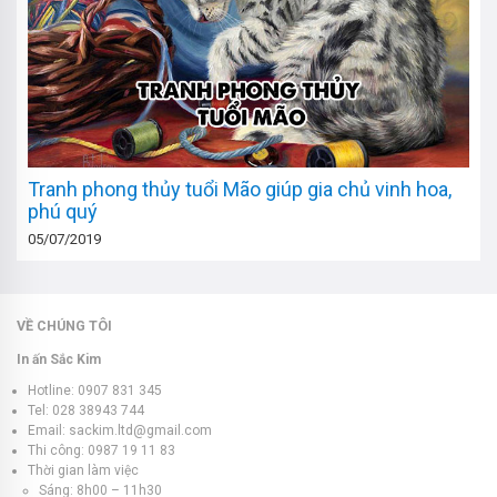
Tranh phong thủy tuổi Mão giúp gia chủ vinh hoa,
phú quý
05/07/2019
VỀ CHÚNG TÔI
In ấn Sắc Kim
Hotline: 0907 831 345
Tel: 028 38943 744
Email: sackim.ltd@gmail.com
Thi công: 0987 19 11 83
Thời gian làm việc
Sáng: 8h00 – 11h30