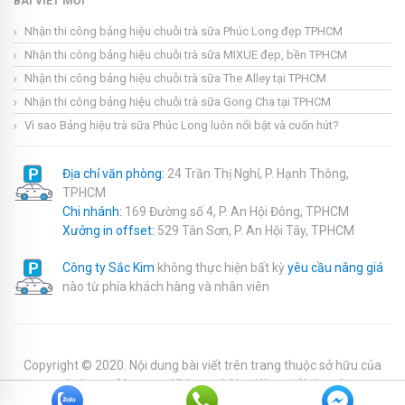
BÀI VIẾT MỚI
Nhận thi công bảng hiệu chuỗi trà sữa Phúc Long đẹp TPHCM
Nhận thi công bảng hiệu chuỗi trà sữa MIXUE đẹp, bền TPHCM
Nhận thi công bảng hiệu chuỗi trà sữa The Alley tại TPHCM
Nhận thi công bảng hiệu chuỗi trà sữa Gong Cha tại TPHCM
Vì sao Bảng hiệu trà sữa Phúc Long luôn nổi bật và cuốn hút?
Địa chỉ văn phòng:
24 Trần Thị Nghỉ, P. Hạnh Thông,
TPHCM
Chi nhánh:
169 Đường số 4, P. An Hội Đông, TPHCM
Xưởng in offset:
529 Tân Sơn, P. An Hội Tây, TPHCM
Công ty Sắc Kim
không thực hiện bất kỳ
yêu cầu nâng giá
nào từ phía khách hàng và nhân viên
Copyright © 2020. Nội dung bài viết trên trang thuộc sở hữu của
website
sackim.com
. Khi copy bài vui lòng để lại nguồn