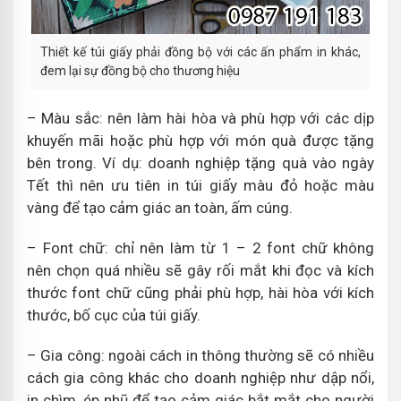
Thiết kế túi giấy phải đồng bộ với các ấn phẩm in khác,
đem lại sự đồng bộ cho thương hiệu
– Màu sắc: nên làm hài hòa và phù hợp với các dịp
khuyến mãi hoặc phù hợp với món quà được tặng
bên trong. Ví dụ: doanh nghiệp tặng quà vào ngày
Tết thì nên ưu tiên in túi giấy màu đỏ hoặc màu
vàng để tạo cảm giác an toàn, ấm cúng.
– Font chữ: chỉ nên làm từ 1 – 2 font chữ không
nên chọn quá nhiều sẽ gây rối mắt khi đọc và kích
thước font chữ cũng phải phù hợp, hài hòa với kích
thước, bố cục của túi giấy.
– Gia công: ngoài cách in thông thường sẽ có nhiều
cách gia công khác cho doanh nghiệp như dập nổi,
in chìm, ép nhũ để tạo cảm giác bắt mắt cho người