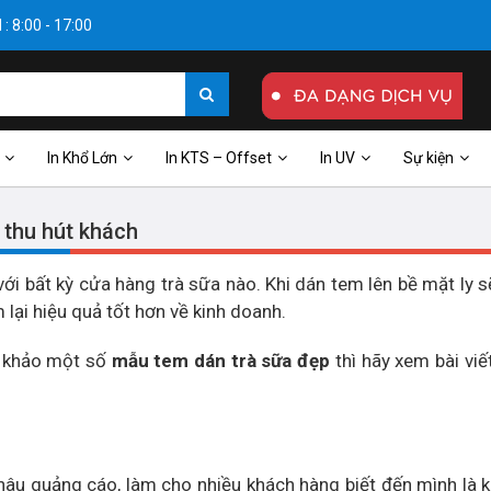
: 8:00 - 17:00
In Khổ Lớn
In KTS – Offset
In UV
Sự kiện
 thu hút khách
ới bất kỳ cửa hàng trà sữa nào. Khi dán tem lên bề mặt ly s
 lại hiệu quả tốt hơn về kinh doanh.
m khảo một số
mẫu tem dán trà sữa đẹp
thì hãy xem bài viế
khâu quảng cáo, làm cho nhiều khách hàng biết đến mình là 