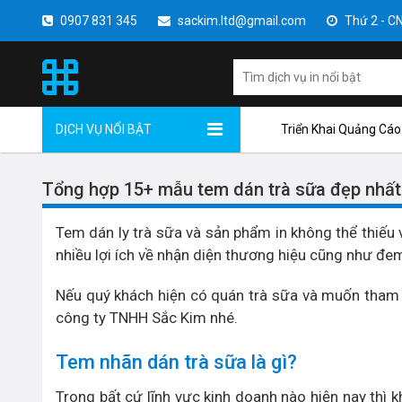
0907 831 345
sackim.ltd@gmail.com
Thứ 2 - CN 
DỊCH VỤ NỔI BẬT
Triển Khai Quảng Cáo
Tổng hợp 15+ mẫu tem dán trà sữa đẹp nhất
Tem dán ly trà sữa và sản phẩm in không thể thiếu v
nhiều lợi ích về nhận diện thương hiệu cũng như đem
Nếu quý khách hiện có quán trà sữa và muốn tha
công ty TNHH Sắc Kim nhé.
Tem nhãn dán trà sữa là gì?
Trong bất cứ lĩnh vực kinh doanh nào hiện nay thì 