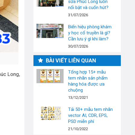
sữa Phúc Long luôn
nổi bật và cuốn hút?
31/07/2026
Biển hiệu phòng khám
y học cổ truyền là gì?
Cần lưu ý gì khi làm?
30/07/2026
BÀI VIẾT LIÊN QUAN
Tổng hợp 15+ mẫu
húc Long,
tem nhãn sản phẩm
hàng hóa được ưa
chuộng
13/12/2021
Tải 50+ mẫu tem nhãn
vector AI, CDR, EPS,
PSD miễn phí
21/10/2022