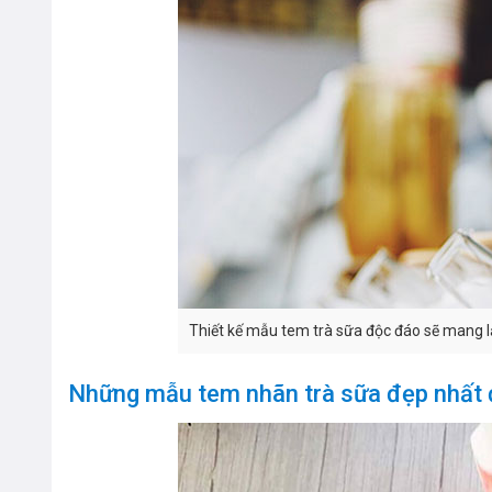
Thiết kế mẫu tem trà sữa độc đáo sẽ mang lại
Những mẫu tem nhãn trà sữa đẹp nhất 