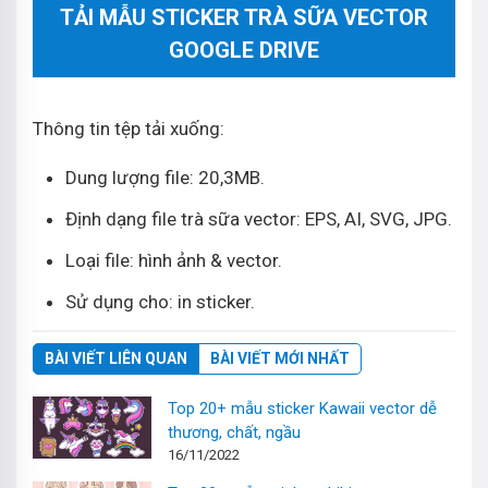
TẢI MẪU STICKER TRÀ SỮA VECTOR
GOOGLE DRIVE
Thông tin tệp tải xuống:
Dung lượng file: 20,3MB.
Định dạng file trà sữa vector: EPS, AI, SVG, JPG.
Loại file: hình ảnh & vector.
Sử dụng cho: in sticker.
BÀI VIẾT LIÊN QUAN
BÀI VIẾT MỚI NHẤT
Top 20+ mẫu sticker Kawaii vector dễ
thương, chất, ngầu
16/11/2022