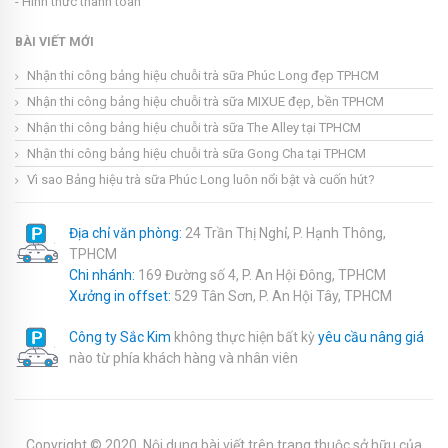
- Hình thức thanh toán
BÀI VIẾT MỚI
Nhận thi công bảng hiệu chuỗi trà sữa Phúc Long đẹp TPHCM
Nhận thi công bảng hiệu chuỗi trà sữa MIXUE đẹp, bền TPHCM
Nhận thi công bảng hiệu chuỗi trà sữa The Alley tại TPHCM
Nhận thi công bảng hiệu chuỗi trà sữa Gong Cha tại TPHCM
Vì sao Bảng hiệu trà sữa Phúc Long luôn nổi bật và cuốn hút?
Địa chỉ văn phòng:
24 Trần Thị Nghỉ, P. Hạnh Thông,
TPHCM
Chi nhánh:
169 Đường số 4, P. An Hội Đông, TPHCM
Xưởng in offset:
529 Tân Sơn, P. An Hội Tây, TPHCM
Công ty Sắc Kim
không thực hiện bất kỳ
yêu cầu nâng giá
nào từ phía khách hàng và nhân viên
Copyright © 2020. Nội dung bài viết trên trang thuộc sở hữu của