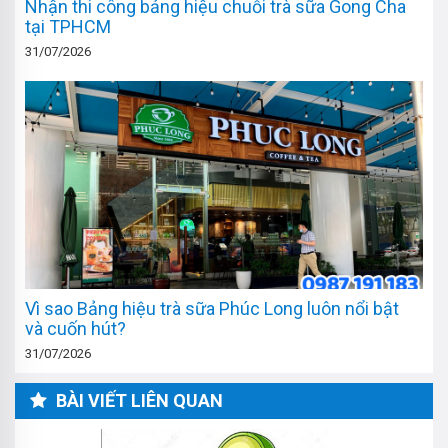
Nhận thi công bảng hiệu chuỗi trà sữa Gong Cha
tại TPHCM
31/07/2026
Vì sao Bảng hiệu trà sữa Phúc Long luôn nổi bật
và cuốn hút?
31/07/2026
BÀI VIẾT LIÊN QUAN