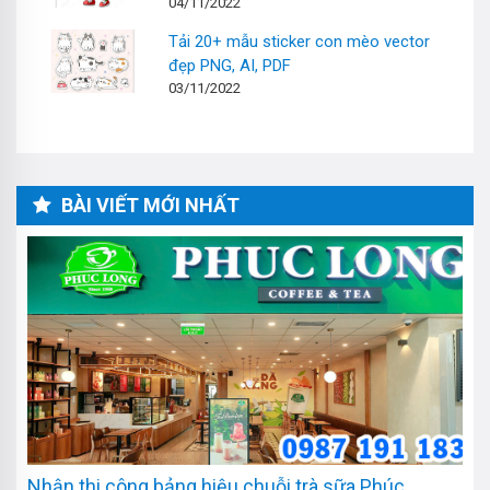
04/11/2022
Tải 20+ mẫu sticker con mèo vector
đẹp PNG, AI, PDF
03/11/2022
BÀI VIẾT MỚI NHẤT
Nhận thi công bảng hiệu chuỗi trà sữa Phúc