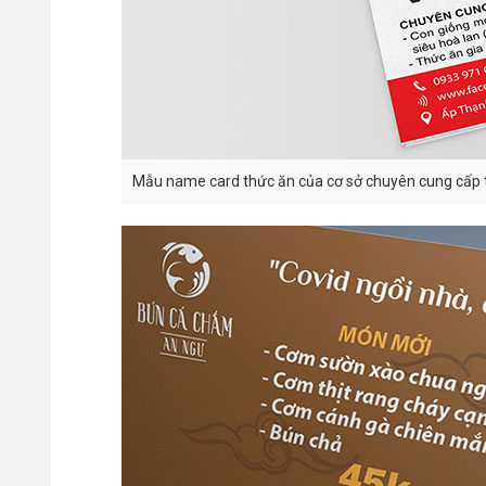
Mẫu name card thức ăn của cơ sở chuyên cung cấp th