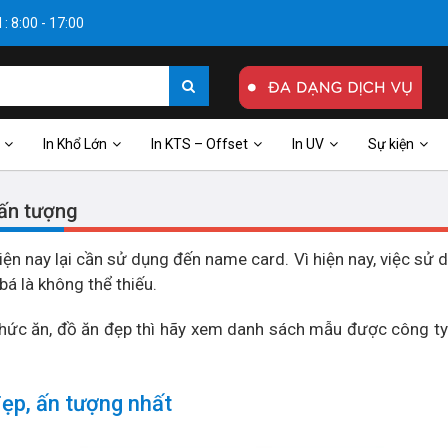
: 8:00 - 17:00
In Khổ Lớn
In KTS – Offset
In UV
Sự kiện
 ấn tượng
ện nay lại cần sử dụng đến name card. Vì hiện nay, việc sử 
bá là không thể thiếu.
ức ăn, đồ ăn đẹp thì hãy xem danh sách mẫu được công t
ẹp, ấn tượng nhất