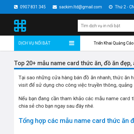
0907 831 345
sackim.ltd@gmail.com
Thứ 2 - CN 
DỊCH VỤ NỔI BẬT
Triển Khai Quảng Cáo
Top 20+ mẫu name card thức ăn, đồ ăn đẹp,
Tại sao những cửa hàng bán đồ ăn nhanh, thức ăn hi
visit để sử dụng cho công việc truyền thông, quảng 
Nếu bạn đang cần tham khảo các mẫu name card th
chia sẻ cho bạn ngay sau đây nhé.
Tổng hợp các mẫu name card thức ăn đ