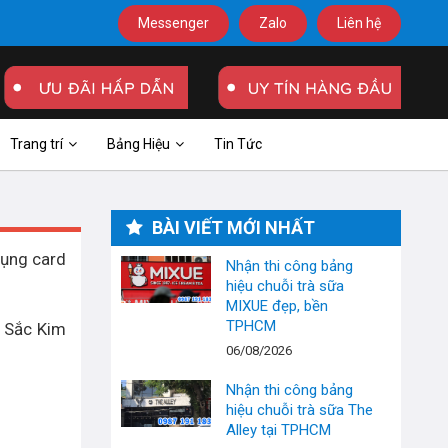
Messenger
Zalo
Liên hệ
Trang trí
Bảng Hiệu
Tin Tức
BÀI VIẾT MỚI NHẤT
dụng card
Nhận thi công bảng
hiệu chuỗi trà sữa
MIXUE đẹp, bền
TPHCM
y Sắc Kim
06/08/2026
Nhận thi công bảng
hiệu chuỗi trà sữa The
Alley tại TPHCM