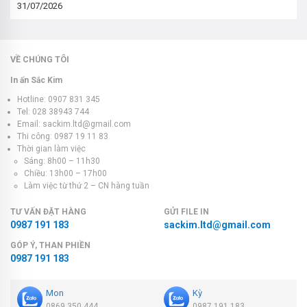
31/07/2026
VỀ CHÚNG TÔI
In ấn Sắc Kim
Hotline: 0907 831 345
Tel: 028 38943 744
Email: sackim.ltd@gmail.com
Thi công: 0987 19 11 83
Thời gian làm việc
Sáng: 8h00 – 11h30
Chiều: 13h00 – 17h00
Làm việc từ thứ 2 – CN hàng tuần
TƯ VẤN ĐẶT HÀNG
GỬI FILE IN
0987 191 183
sackim.ltd@gmail.com
GÓP Ý, THAN PHIỀN
0987 191 183
Mon
Kỳ
0869 350 444
0987 191 183