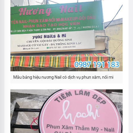
Mẫu bảng hiệu nương Nail có dịch vụ phun xăm, nối mi