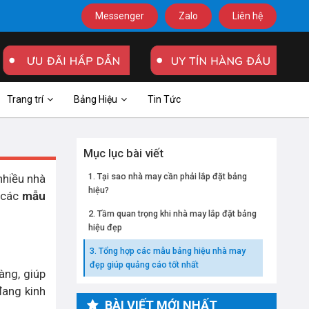
Messenger
Zalo
Liên hệ
Trang trí
Bảng Hiệu
Tin Tức
Mục lục bài viết
Tại sao nhà may cần phải lắp đặt bảng
nhiều nhà
hiệu?
 các
mẫu
Tầm quan trọng khi nhà may lắp đặt bảng
hiệu đẹp
Tổng hợp các mẫu bảng hiệu nhà may
đẹp giúp quảng cáo tốt nhất
àng, giúp
đang kinh
BÀI VIẾT MỚI NHẤT