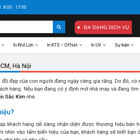
: 8:00 - 17:00
In Khổ Lớn
In KTS – Offset
In UV
Sự kiện
HCM, Hà Nội
i đồ đẹp của con người đang ngày càng gia tăng. Do đó, có 
hách hàng. Nếu bạn đang có ý định mở nhà may và đang tìm
ấn Sắc Kim
nhé.
hiệu?
iúp khách hàng dễ dàng nhận diện được thương hiệu bán h
hi nhìn vào tấm biển hiệu của bạn, khách hàng sẽ biết bạn 
ọ ghé khi có nhu cầu.