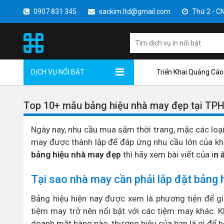
0907 831 345
sackim.ltd@gmail.com
Thứ 2 - CN 
DỊCH VỤ NỔI BẬT
Triển Khai Quảng Cáo
Top 10+ mẫu bảng hiệu nhà may đẹp tại TP
Ngày nay, nhu cầu mua sắm thời trang, mặc các loạ
may được thành lập để đáp ứng nhu cầu lớn của k
bảng hiệu nhà may đẹp
thì hãy xem bài viết của i
n 
Tại sao nhà may cần phải lắp đặt bảng 
Bảng hiệu hiện nay được xem là phương tiện để g
tiệm may trở nên nổi bật với các tiệm may khác. K
doanh mặt hàng nào, thương hiệu của bạn là gì để h