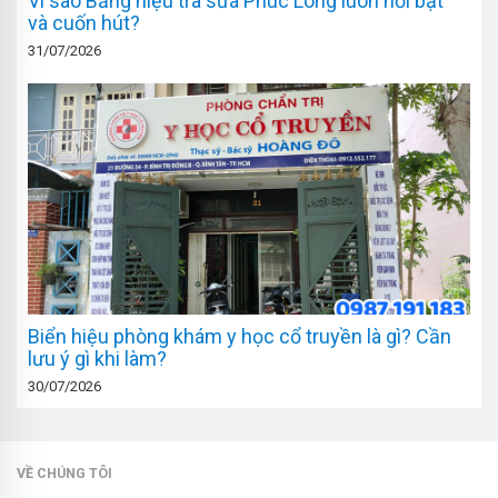
Vì sao Bảng hiệu trà sữa Phúc Long luôn nổi bật
và cuốn hút?
31/07/2026
Biển hiệu phòng khám y học cổ truyền là gì? Cần
lưu ý gì khi làm?
30/07/2026
VỀ CHÚNG TÔI