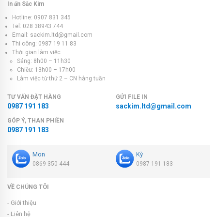
In ấn Sắc Kim
Hotline: 0907 831 345
Tel: 028 38943 744
Email: sackim.ltd@gmail.com
Thi công: 0987 19 11 83
Thời gian làm việc
Sáng: 8h00 – 11h30
Chiều: 13h00 – 17h00
Làm việc từ thứ 2 – CN hàng tuần
TƯ VẤN ĐẶT HÀNG
GỬI FILE IN
0987 191 183
sackim.ltd@gmail.com
GÓP Ý, THAN PHIỀN
0987 191 183
Mon
Kỳ
0869 350 444
0987 191 183
VỀ CHÚNG TÔI
- Giới thiệu
- Liên hệ