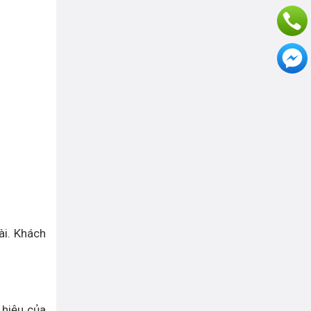
ài. Khách
 hiệu của