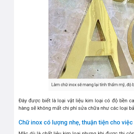
Làm chữ inox sẽ mang lại tính thẩm mỹ, độ b
Đây được biết là loại vật liệu kim loại có độ bền ca
hàng sẽ không mất chi phí sửa chữa như các loại bản
Chữ inox có lượng nhẹ, thuận tiện cho việc 
Mặc dù là chất liệu kim loại nhưng khi được thi c