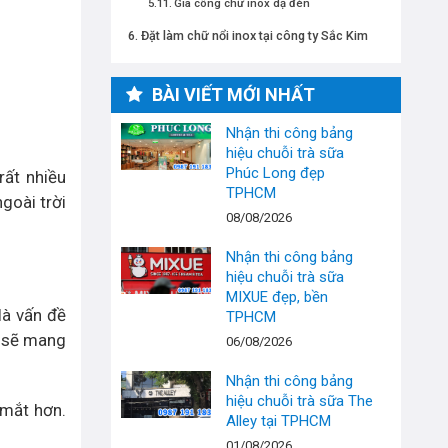
Gia công chữ inox dạ đèn
Đặt làm chữ nổi inox tại công ty Sắc Kim
BÀI VIẾT MỚI NHẤT
Nhận thi công bảng
hiệu chuỗi trà sữa
Phúc Long đẹp
rất nhiều
TPHCM
goài trời
08/08/2026
Nhận thi công bảng
hiệu chuỗi trà sữa
MIXUE đẹp, bền
là vấn đề
TPHCM
o sẽ mang
06/08/2026
Nhận thi công bảng
hiệu chuỗi trà sữa The
 mắt hơn.
Alley tại TPHCM
01/08/2026