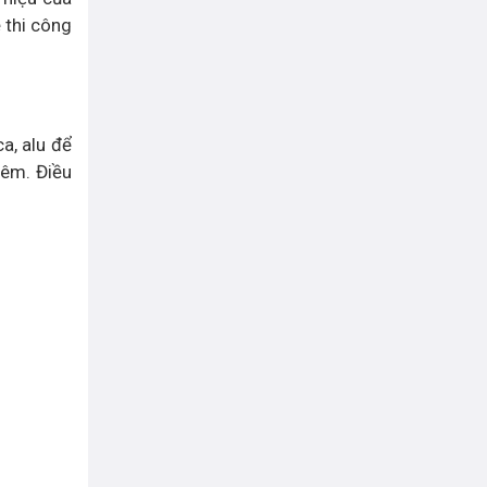
 thi công
a, alu để
đêm. Điều