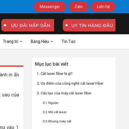
Messenger
Zalo
Liên hệ
Trang trí
Bảng Hiệu
Tin Tức
Mục lục bài viết
Cắt laser fiber là gì?
ành in ấn
Ưu điểm của công nghệ cắt laser Fiber
Cấu tạo của máy cắt laser fiber
t sau của
Nguồn
Mỏ cắt laser
Khung máy cắt
ung vào 1