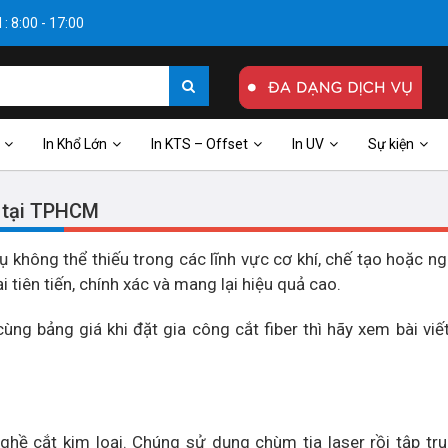
: 8:00 - 17:00
In Khổ Lớn
In KTS – Offset
In UV
Sự kiện
er tại TPHCM
ụ không thể thiếu trong các lĩnh vực cơ khí, chế tạo hoặc ng
 tiên tiến, chính xác và mang lại hiệu quả cao.
ùng bảng giá khi đặt gia công cắt fiber thì hãy xem bài viế
nghề cắt kim loại. Chúng sử dụng chùm tia laser rồi tập tr