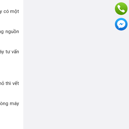
ay có một
ụng nguồn
áy tư vấn
ỏ thì vết
 dòng máy