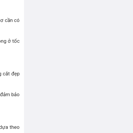
cơ cần có
ộng ở tốc
g cắt đẹp
để đảm bảo
 dựa theo