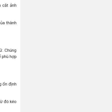
n cắt ảnh
của thành
tử. Chúng
ể phù hợp
g ổn định
từ đó kéo