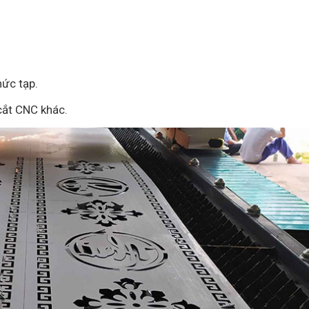
hức tạp.
cắt CNC khác.