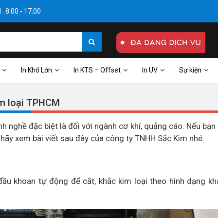
: 8:00 - 17:00
In Khổ Lớn
In KTS – Offset
In UV
Sự kiện
kim loại TPHCM
h nghề đặc biệt là đối với ngành cơ khí, quảng cáo. Nếu bạn
 hãy xem bài viết sau đây của công ty TNHH Sắc Kim nhé.
u khoan tự động để cắt, khắc kim loại theo hình dạng kh