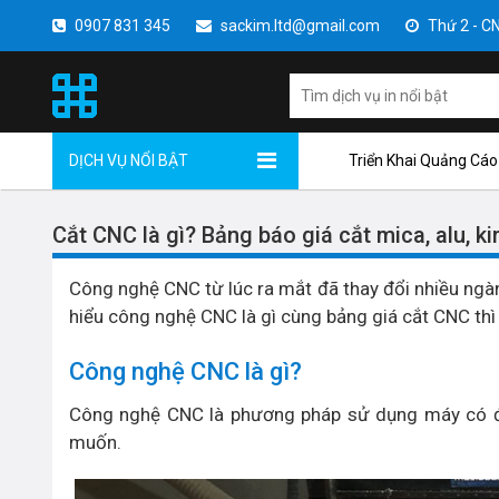
0907 831 345
sackim.ltd@gmail.com
Thứ 2 - CN 
DỊCH VỤ NỔI BẬT
Triển Khai Quảng Cáo
Cắt CNC là gì? Bảng báo giá cắt mica, alu, 
Công nghệ CNC từ lúc ra mắt đã thay đổi nhiều ngàn
hiểu công nghệ CNC là gì cùng bảng giá cắt CNC thì
Công nghệ CNC là gì?
Công nghệ CNC là phương pháp sử dụng máy có đầ
muốn.