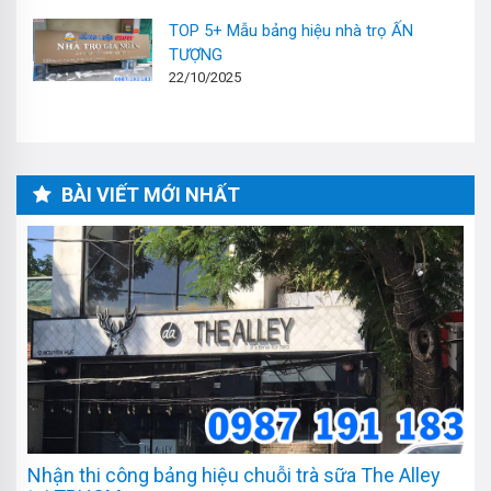
TOP 5+ Mẫu bảng hiệu nhà trọ ẤN
TƯỢNG
22/10/2025
BÀI VIẾT MỚI NHẤT
Nhận thi công bảng hiệu chuỗi trà sữa The Alley