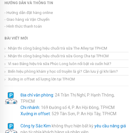
HƯỚNG DẪN VÀ THÔNG TIN
- Hướng dẫn đặt hàng online
- Giao hàng và Vận Chuyển
- Hình thức thanh toán
BÀI VIẾT MỚI
Nhận thi công bảng hiệu chuỗi trà sữa The Alley tại TPHCM
Nhận thi công bảng hiệu chuỗi trà sữa Gong Cha tại TPHCM
Vì sao Bảng hiệu trà sữa Phúc Long luôn nổi bật và cuốn hút?
Biển hiệu phòng khám y học cổ truyền là gì? Cần lưu ý gì khi làm?
Xưởng in offset số lượng lớn tại TPHCM
Địa chỉ văn phòng:
24 Trần Thị Nghỉ, P. Hạnh Thông,
TPHCM
Chi nhánh:
169 Đường số 4, P. An Hội Đông, TPHCM
Xưởng in offset:
529 Tân Sơn, P. An Hội Tây, TPHCM
Công ty Sắc Kim
không thực hiện bất kỳ
yêu cầu nâng giá
nào từ phía khách hàng và nhân viên