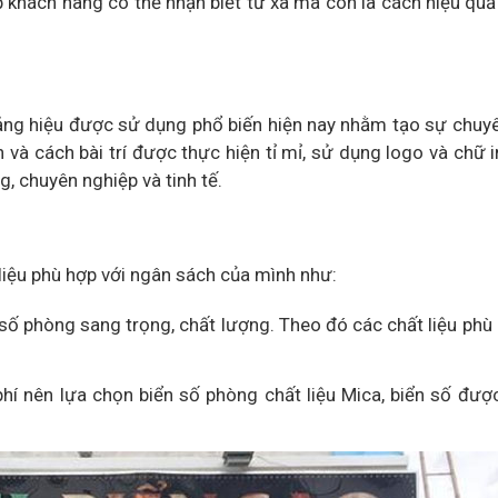
p khách hàng có thể nhận biết từ xa mà còn là cách hiệu quả
bảng hiệu được sử dụng phổ biến hiện nay nhằm tạo sự chuy
n và cách bài trí được thực hiện tỉ mỉ, sử dụng logo và chữ 
, chuyên nghiệp và tinh tế.
 liệu phù hợp với ngân sách của mình như:
 số phòng sang trọng, chất lượng. Theo đó các chất liệu ph
 phí nên lựa chọn biển số phòng chất liệu Mica, biển số đượ