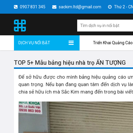
0907 831 345
sackim.ltd@gmail.com
Thứ 2 - CN 
DỊCH VỤ NỔI BẬT
Triển Khai Quảng Cáo
TOP 5+ Mẫu bảng hiệu nhà trọ ẤN TƯỢNG
Để sở hữu được cho mình bảng hiệu quảng cáo ưng ý 
quan trọng. Nếu bạn đang quan tâm đến dịch vụ l
chia sẻ hữu ích mà Sắc Kim mang đến trong bài viết