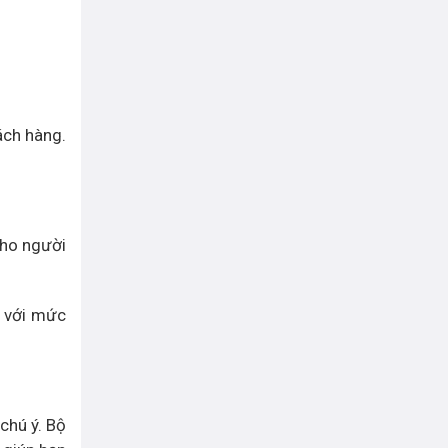
ách hàng.
cho người
g với mức
chú ý. Bộ