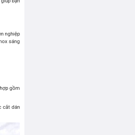
 giúp bạn
ên nghiệp
inox sáng
ù hợp gồm
c cắt dán