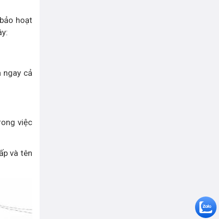
 bảo hoạt
ây:
a ngay cả
rong việc
ấp và tên