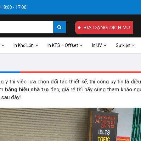
: 8:00 - 17:00
In Khổ Lớn
In KTS – Offset
In UV
Sự kiện
thì việc lựa chọn đối tác thiết kế, thi công uy tín là điều
àm
bảng hiệu nhà trọ
đẹp, giá rẻ thì hãy cùng tham khảo n
 sau đây!