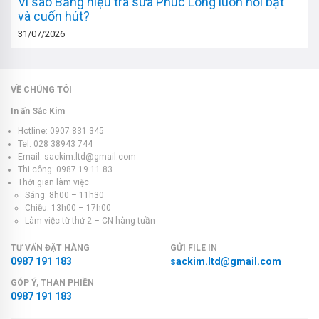
Vì sao Bảng hiệu trà sữa Phúc Long luôn nổi bật
và cuốn hút?
31/07/2026
VỀ CHÚNG TÔI
In ấn Sắc Kim
Hotline: 0907 831 345
Tel: 028 38943 744
Email: sackim.ltd@gmail.com
Thi công: 0987 19 11 83
Thời gian làm việc
Sáng: 8h00 – 11h30
Chiều: 13h00 – 17h00
Làm việc từ thứ 2 – CN hàng tuần
TƯ VẤN ĐẶT HÀNG
GỬI FILE IN
0987 191 183
sackim.ltd@gmail.com
GÓP Ý, THAN PHIỀN
0987 191 183