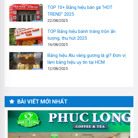
TOP 10+ Bảng hiệu bán gà “HOT
TREND” 2025
22/08/2025
TOP Bảng hiệu bánh tráng trộn ấn
tượng, thu hút 2025
16/08/2025
Bảng hiệu Alu vàng gương là gì? Đơn vị
làm bảng hiệu uy tín tại HCM
12/08/2025
BÀI VIẾT MỚI NHẤT