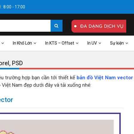
: 8:00 - 17:00
In Khổ Lớn
In KTS – Offset
In UV
Sự kiện
orel, PSD
ều trường hợp bạn cần tới thiết kế
bản đồ Việt Nam vector
 Việt Nam đẹp dưới đây và tải xuống nhé:
ector