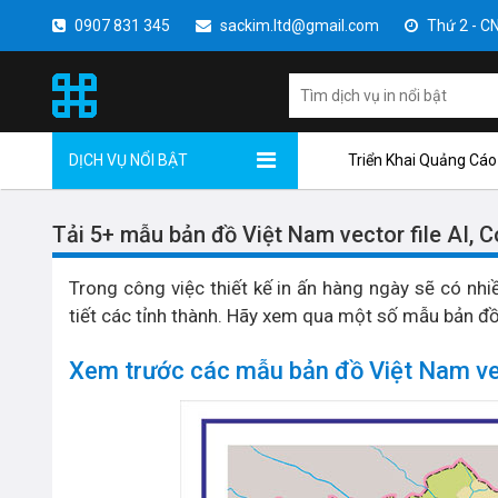
0907 831 345
sackim.ltd@gmail.com
Thứ 2 - CN 
DỊCH VỤ NỔI BẬT
Triển Khai Quảng Cáo
Tải 5+ mẫu bản đồ Việt Nam vector file AI, C
Trong công việc thiết kế in ấn hàng ngày sẽ có nhi
tiết các tỉnh thành. Hãy xem qua một số mẫu bản đồ
Xem trước các mẫu bản đồ Việt Nam v