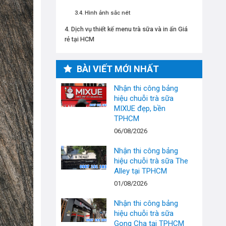
Hình ảnh sắc nét
Dịch vụ thiết kế menu trà sữa và in ấn Giá
rẻ tại HCM
BÀI VIẾT MỚI NHẤT
Nhận thi công bảng
hiệu chuỗi trà sữa
MIXUE đẹp, bền
TPHCM
06/08/2026
Nhận thi công bảng
hiệu chuỗi trà sữa The
Alley tại TPHCM
01/08/2026
Nhận thi công bảng
hiệu chuỗi trà sữa
Gong Cha tại TPHCM