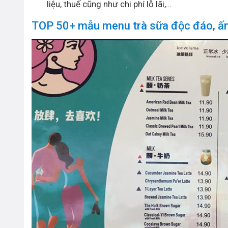
liệu, thuế cũng như chi phí lỗ lãi,…
TOP 50+ mẫu menu trà sữa độc đáo, ấ