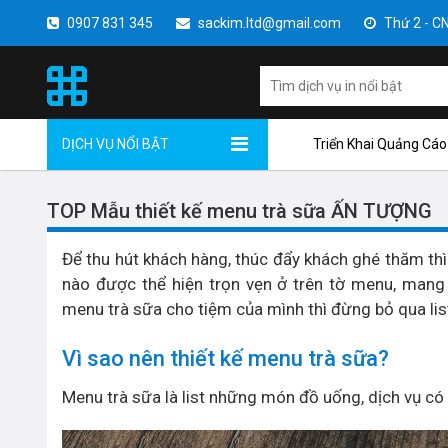
0907 831 345
sackim.ltd@gmail.com
Thứ 2 - CN 
DỊCH VỤ NỔI BẬT
Triển Khai Quảng Cáo
TOP Mẫu thiết kế menu trà sữa ẤN TƯỢNG
Để thu hút khách hàng, thúc đẩy khách ghé thăm thì
nào được thể hiện trọn vẹn ở trên tờ menu, man
menu trà sữa cho tiệm của mình thì đừng bỏ qua lis
Vì sao nên thiết kế menu trà sữa?
Menu trà sữa là list những món đồ uống, dịch vụ có