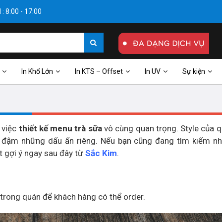
: 8:00 - 17:00
In Khổ Lớn
In KTS – Offset
In UV
Sự kiện
 việc
thiết kế menu trà sữa
vô cùng quan trọng. Style của 
g đậm những dấu ấn riêng. Nếu bạn cũng đang tìm kiếm nh
t gợi ý ngay sau đây từ
Sắc Kim
.
 trong quán để khách hàng có thể order.