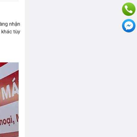
dàng nhận
 khác tùy