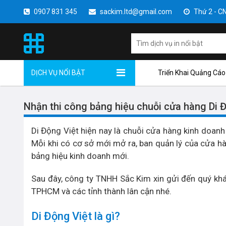
0907 831 345
sackim.ltd@gmail.com
Thứ 2 - CN 
DỊCH VỤ NỔI BẬT
Triển Khai Quảng Cáo
Nhận thi công bảng hiệu chuỗi cửa hàng Di
Di Động Việt hiện nay là chuỗi cửa hàng kinh doanh 
Mỗi khi có cơ sở mới mở ra, ban quản lý của cửa hàn
bảng hiệu kinh doanh mới.
Sau đây, công ty TNHH Sắc Kim xin gửi đến quý kh
TPHCM và các tỉnh thành lân cận nhé.
Di Động Việt là gì?