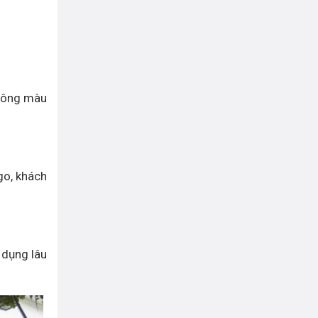
 tông màu
go, khách
 dụng lâu