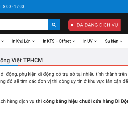
: 8:00 - 17:00
In Khổ Lớn
In KTS – Offset
In UV
Sự kiện
 Động Việt TPHCM
di động, phụ kiện di động có trụ sở tại nhiều tỉnh thành trên
g đó sẽ tìm các đơn vị thi công uy tín ở khu vực lân cận để
ách hàng dịch vụ
thi công bảng hiệu chuỗi cửa hàng Di Độ