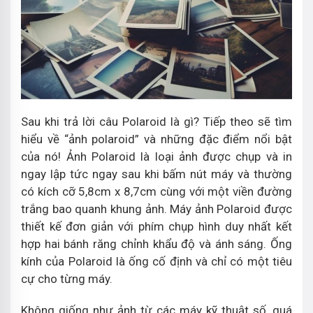
Sau khi trả lời câu Polaroid là gì? Tiếp theo sẽ tìm
hiểu về “ảnh polaroid” và những đặc điểm nổi bật
của nó! Ảnh Polaroid là loại ảnh được chụp và in
ngay lập tức ngay sau khi bấm nút máy và thường
có kích cỡ 5,8cm x 8,7cm cùng với một viền đường
trắng bao quanh khung ảnh. Máy ảnh Polaroid được
thiết kế đơn giản với phím chụp hình duy nhất kết
hợp hai bánh răng chỉnh khẩu độ và ánh sáng. Ống
kính của Polaroid là ống cố định và chỉ có một tiêu
cự cho từng máy.
Không giống như ảnh từ các máy kỹ thuật số, quá