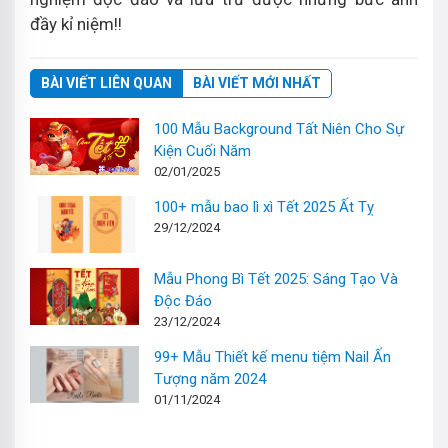
đầy kỉ niệm!!
BÀI VIẾT LIÊN QUAN
BÀI VIẾT MỚI NHẤT
100 Mẫu Background Tất Niên Cho Sự
Kiện Cuối Năm
02/01/2025
100+ mẫu bao lì xì Tết 2025 Ất Tỵ
29/12/2024
Mẫu Phong Bì Tết 2025: Sáng Tạo Và
Độc Đáo
23/12/2024
99+ Mẫu Thiết kế menu tiệm Nail Ấn
Tượng năm 2024
01/11/2024