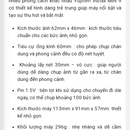
nhiều phong cách khác nhau. Fujifilm Instax Mini 9
có thiết kế hình dáng trẻ trung giúp máy nổi bật và
tạo sự thu hút và bắt mắt.
Kích thước ảnh 62mm x 46mm : kích thước tiêu
chuẩn cho các bức ảnh, nhỏ gọn.
Tiêu cự ống kính 60mm : cho phép chụp chân
dung và phong cảnh đều có độ nét tuyệt.
Khoảng lấy nét 30mm – vô cực : giúp người
dùng dễ dàng chụp ảnh từ gần ra xa, từ chân
dung đến phong cảnh.
Pin 1.5V : tiện lợi khi sử dụng cho chuyến đi dài
ngày, có thể chụp khoảng 100 bức ảnh.
Kích thước máy 113mm x 91mm x 57mm: thiết
kế nhỏ gọn.
Khối lượng máy 296g : nhẹ nhàng và dễ cầm