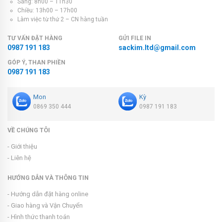
Sáng: 8h00 – 11h30
Chiều: 13h00 – 17h00
Làm việc từ thứ 2 – CN hàng tuần
TƯ VẤN ĐẶT HÀNG
GỬI FILE IN
0987 191 183
sackim.ltd@gmail.com
GÓP Ý, THAN PHIỀN
0987 191 183
Mon
Kỳ
0869 350 444
0987 191 183
VỀ CHÚNG TÔI
- Giới thiệu
- Liên hệ
HƯỚNG DẪN VÀ THÔNG TIN
- Hướng dẫn đặt hàng online
- Giao hàng và Vận Chuyển
- Hình thức thanh toán