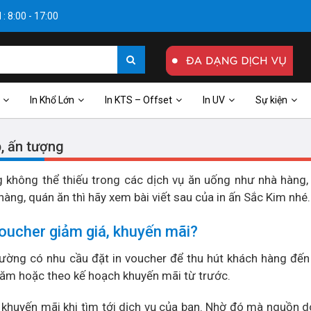
: 8:00 - 17:00
In Khổ Lớn
In KTS – Offset
In UV
Sự kiện
, ấn tượng
 không thể thiếu trong các dịch vụ ăn uống như nhà hàng,
g, quán ăn thì hãy xem bài viết sau của in ấn Sắc Kim nhé.
voucher giảm giá, khuyến mãi?
hường có nhu cầu đặt in voucher để thu hút khách hàng đế
 năm hoặc theo kế hoạch khuyến mãi từ trước.
khuyến mãi khi tìm tới dịch vụ của bạn. Nhờ đó mà nguồn d