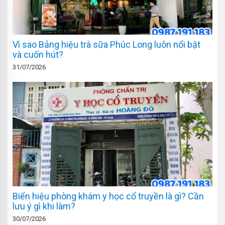
Vì sao Bảng hiệu trà sữa Phúc Long luôn nổi bật
và cuốn hút?
31/07/2026
Biển hiệu phòng khám y học cổ truyền là gì? Cần
lưu ý gì khi làm?
30/07/2026