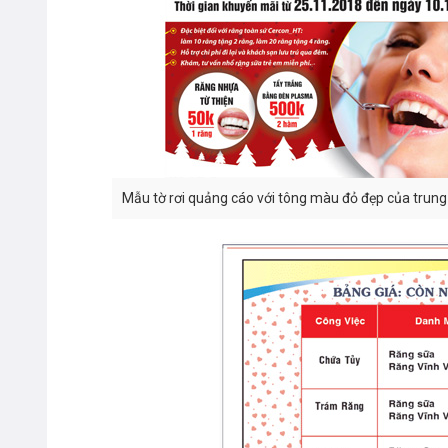
Mẫu tờ rơi quảng cáo với tông màu đỏ đẹp của trung