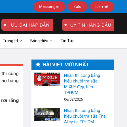
Messenger
Zalo
Liên hệ
Trang trí
Bảng Hiệu
Tin Tức
BÀI VIẾT MỚI NHẤT
 thì cũng
Nhận thi công bảng
 cáo bằng
hiệu chuỗi trà sữa
MIXUE đẹp, bền
TPHCM
06/08/2026
 rơi răng
Nhận thi công bảng
hiệu chuỗi trà sữa The
Alley tại TPHCM