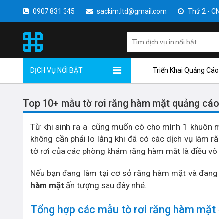
0907 831 345
sackim.ltd@gmail.com
Thứ 2 - CN 
DỊCH VỤ NỔI BẬT
Triển Khai Quảng Cáo
Top 10+ mẫu tờ rơi răng hàm mặt quảng cáo
Từ khi sinh ra ai cũng muốn có cho mình 1 khuôn 
không cần phải lo lắng khi đã có các dịch vụ làm ră
tờ rơi của các phòng khám răng hàm mặt là điều vô 
Nếu bạn đang làm tại cơ sở răng hàm mặt và đang 
hàm mặt
ấn tượng sau đây nhé.
Tổng hợp các mẫu tờ rơi răng hàm mặt 