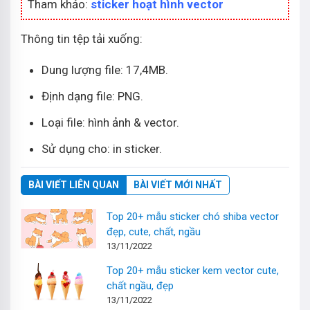
Tham khảo:
sticker hoạt hình vector
Thông tin tệp tải xuống:
Dung lượng file: 17,4MB.
Định dạng file: PNG.
Loại file: hình ảnh & vector.
Sử dụng cho: in sticker.
BÀI VIẾT LIÊN QUAN
BÀI VIẾT MỚI NHẤT
Top 20+ mẫu sticker chó shiba vector
đẹp, cute, chất, ngầu
13/11/2022
Top 20+ mẫu sticker kem vector cute,
chất ngầu, đẹp
13/11/2022