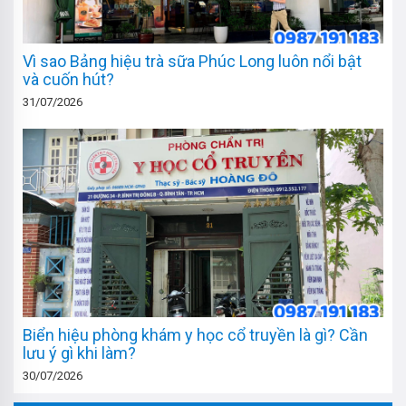
Vì sao Bảng hiệu trà sữa Phúc Long luôn nổi bật
và cuốn hút?
31/07/2026
Biển hiệu phòng khám y học cổ truyền là gì? Cần
lưu ý gì khi làm?
30/07/2026